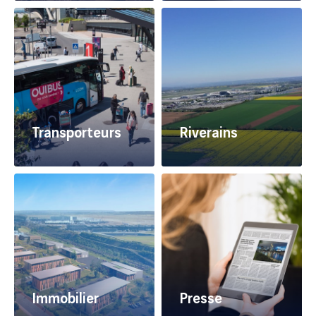
commerce grâce à une
consultez ou déposez
audience exceptionnelle
vos candidatures et
téléchargez l'ensemble
des documents utiles
et contractuels
Transporteurs
Riverains
Opérateur d'autocars,
Retrouvez les
taxi ou VTC, retrouvez
informations utiles et
l'ensemble des
services pratiques faits
documents pour
pour les riverains
accéder à la plateforme
ou devenir opérateur
Immobilier
Presse