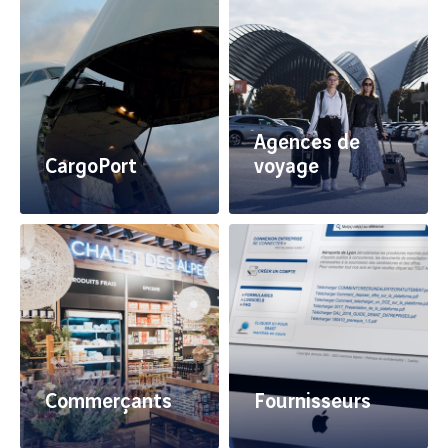
techniques de Lyon-
de l'aéroport de Lyon-
Bron
Saint Exupéry
Agences de
CargoPort
voyage
Découvrez nos
Service dédié
solutions sur-mesure et
uniquement aux
rejoignez notre
agences de voyages
communauté
pour les réservations
professionnelle
des parkings et des
services aéroportuaires.
Commerçants
Fournisseurs
Développez votre
Découvrez les avis,