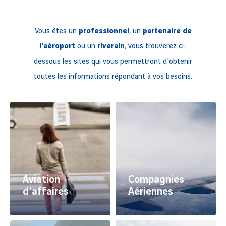
Vous êtes un
professionnel
, un
partenaire de
l'aéroport
ou un
riverain
, vous trouverez ci-
dessous les sites qui vous permettront d'obtenir
toutes les informations répondant à vos besoins.
Aviation
Compagnies
d'affaires
Aériennes
Découvrez nos offres
Toutes les informations
et les informations
avantages et contacts